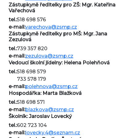
Zástupkyně ředitelky pro ZŠ: Mgr. Kateřina
Vařechová
tel.:
518 698 576
e-mail:
varechova@zsmp.cz
Zástupkyně ředitelky pro MŠ: Mgr. Jana
Zezulová
tel.:
739 357 820
e-mail:
zezulova@zsmp.cz
Vedoucí školní jídelny: Helena Polehňová
tel.:
518 698 579
733 578 179
e-mail:
polehnova@zsmp.cz
Hospodářka: Marta Blažková
tel.:
518 698 571
e-mail:
blazkova@zsmp.cz
Školník: Jaroslav Lovecký
tel.:
602 723 104
e-mail:
lovecky.4@seznam.cz