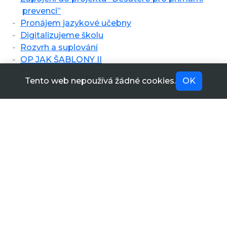
prevenci”
Pronájem jazykové učebny
Digitalizujeme školu
Rozvrh a suplování
OP JAK ŠABLONY II
Tento web nepoužívá žádné cookies.
OK
Videoprohlídka školy