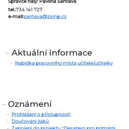
Správce haly: Pavlína Šantavá
tel.:
734 141 727
e-mail:
santava@zsmp.cz
Aktuální informace
Nabídka pracovního místa učitele/učitelky
Oznámení
Prohlášení o přístupnosti
Doučování žáků
Zapojení do projektu “Desatero pro primární